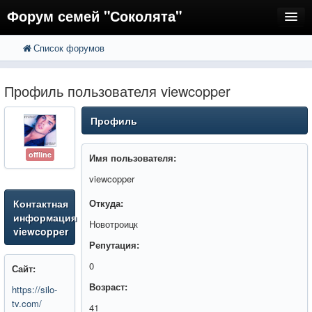
Форум семей "Соколята"
Список форумов
FAQ
Пользователи
Профиль пользователя viewcopper
Регистрация
Профиль
Вход
offline
Имя пользователя:
viewcopper
Контактная
Откуда:
информация
Новотроицк
viewcopper
Репутация:
0
Сайт:
Возраст:
https://silo-
tv.com/
41