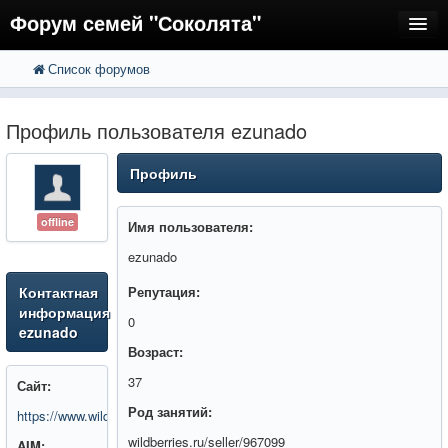
Форум семей "Соколята"
Список форумов
FAQ
Пользователи
Профиль пользователя ezunado
Регистрация
Профиль
Вход
offline
Имя пользователя:
ezunado
Контактная
Репутация:
информация
0
ezunado
Возраст:
37
Сайт:
Род занятий:
https://www.wildberries.ru/seller/967099
wildberries.ru/seller/967099
AIM: