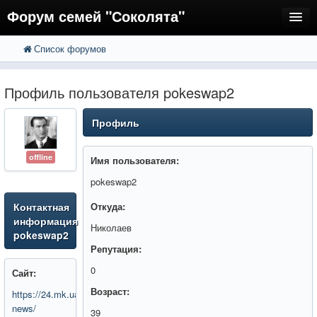
Форум семей "Соколята"
Список форумов
FAQ
Пользователи
Профиль пользователя pokeswap2
Регистрация
Профиль
Вход
offline
Имя пользователя:
pokeswap2
Контактная
Откуда:
информация
Николаев
pokeswap2
Репутация:
0
Сайт:
Возраст:
https://24.mk.ua/top-
news/
39