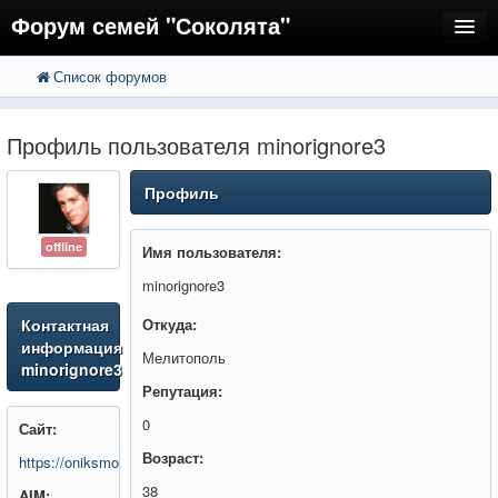
Форум семей "Соколята"
Список форумов
FAQ
Пользователи
Профиль пользователя minorignore3
Регистрация
Профиль
Вход
offline
Имя пользователя:
minorignore3
Контактная
Откуда:
информация
Мелитополь
minorignore3
Репутация:
0
Сайт:
Возраст:
https://oniksmobile.ru/noutbuki/
38
AIM: