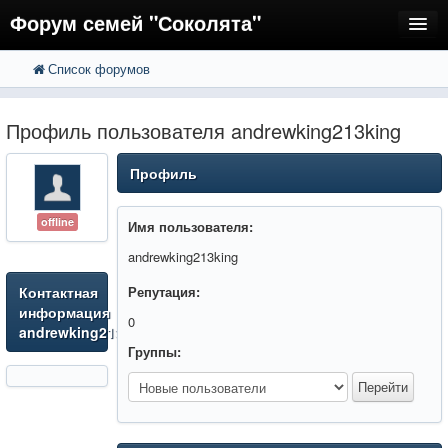
Форум семей "Соколята"
Список форумов
FAQ
Пользователи
Профиль пользователя andrewking213king
Регистрация
Профиль
Вход
offline
Имя пользователя:
andrewking213king
Контактная
Репутация:
информация
0
andrewking213king
Группы: