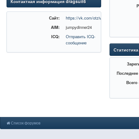
Контактная информация dragsuit6
Р
Сайт:
https://vk.com/otzivi_stavki_na_sport
AIM:
jumpydinner24
ICQ:
Отправить ICQ-
сообщение
Статистика
Зарег
Последнее
Всего
Список форумов