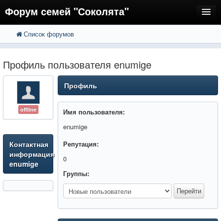
Форум семей "Соколята"
Список форумов
FAQ
Пользователи
Профиль пользователя enumige
Регистрация
Профиль
Вход
offline
Имя пользователя:
enumige
Контактная
Репутация:
информация
0
enumige
Группы: