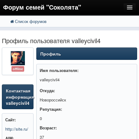
Форум семей "Соколята"
Список форумов
FAQ
Пользователи
Профиль пользователя valleycivil4
Регистрация
Профиль
Вход
offline
Имя пользователя:
valleycivil4
Контактная
Откуда:
информация
Новороссийск
valleycivil4
Репутация:
0
Сайт:
Возраст:
http://site.ru/
37
AIM: