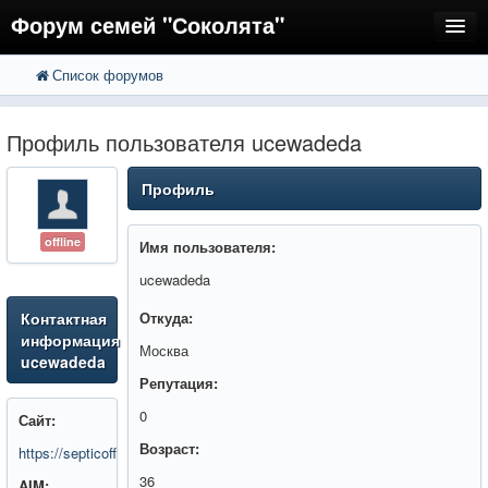
Форум семей "Соколята"
Список форумов
FAQ
Пользователи
Профиль пользователя ucewadeda
Регистрация
Профиль
Вход
offline
Имя пользователя:
ucewadeda
Контактная
Откуда:
информация
Москва
ucewadeda
Репутация:
0
Сайт:
Возраст:
https://septicoff.ru/
36
AIM: