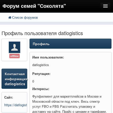
Форум семей "Соколята"
Список форумов
FAQ
Пользователи
Профиль пользователя datlogistics
Регистрация
Профиль
Вход
offline
Имя пользователя:
datlogistics
Контактная
Репутация:
информация
0
datlogistics
Интересы:
Фулфилмент для маркетплейсов в Москве и
Сайт:
Московской области под ключ. Весь спектр
https://datlogistics.ru/
услуг FBO и FBS Рассчитать упаковку и
доставку на сайте. Прайс с ценами и тарифами.