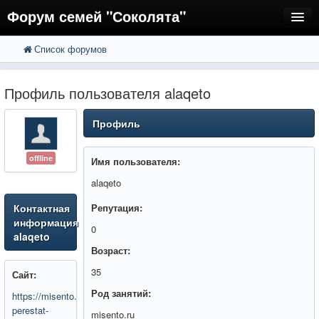
Форум семей "Соколята"
Список форумов
FAQ
Пользователи
Профиль пользователя alaqeto
Регистрация
Профиль
Вход
offline
Имя пользователя:
alaqeto
Контактная
Репутация:
информация
0
alaqeto
Возраст:
35
Сайт:
Род занятий:
https://misento.ru/entries/kak-
perestat-
misento.ru