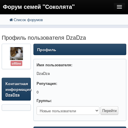
Форум семей "Соколята"
Список форумов
FAQ
Пользователи
Профиль пользователя DzaDza
Регистрация
Профиль
Вход
offline
Имя пользователя:
DzaDza
Контактная
Репутация:
информация
0
DzaDza
Группы: