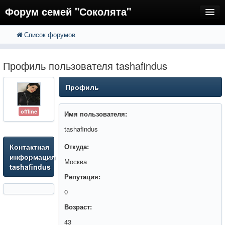
Форум семей "Соколята"
Список форумов
FAQ
Пользователи
Профиль пользователя tashafindus
Регистрация
Профиль
Вход
offline
Имя пользователя:
tashafindus
Контактная
Откуда:
информация
Москва
tashafindus
Репутация:
0
Возраст:
43