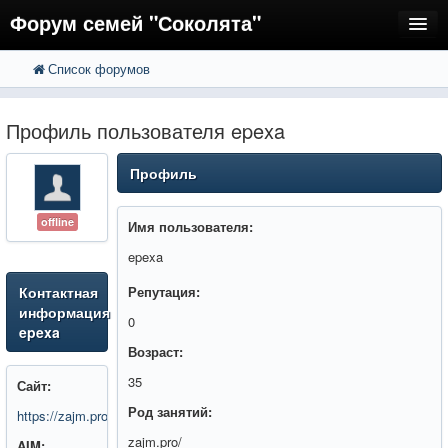
Форум семей "Соколята"
Список форумов
FAQ
Пользователи
Профиль пользователя epexa
Регистрация
Профиль
Вход
offline
Имя пользователя:
epexa
Контактная
Репутация:
информация
0
epexa
Возраст:
35
Сайт:
Род занятий:
https://zajm.pro
zajm.pro/
AIM: