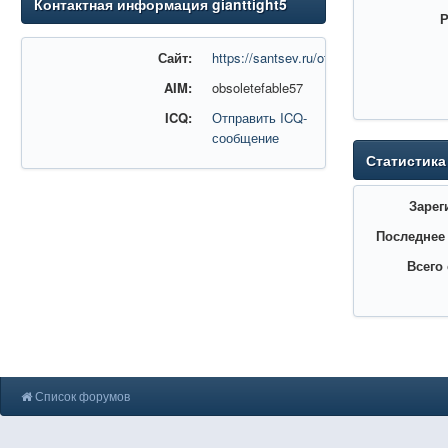
Контактная информация gianttight5
Р
Сайт:
https://santsev.ru/otoplenie
AIM:
obsoletefable57
ICQ:
Отправить ICQ-
сообщение
Статистика
Зарег
Последнее
Всего
Список форумов