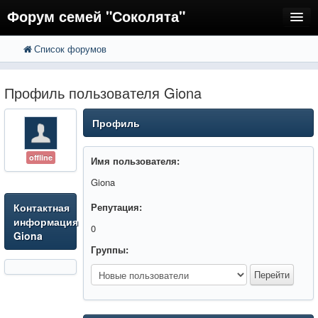
Форум семей "Соколята"
Список форумов
FAQ
Пользователи
Профиль пользователя Giona
Регистрация
Профиль
Вход
offline
Имя пользователя:
Giona
Контактная
Репутация:
информация
0
Giona
Группы: