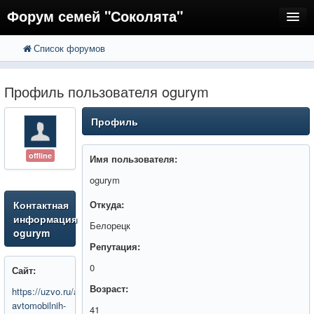
Форум семей "Соколята"
Список форумов
FAQ
Пользователи
Профиль пользователя ogurym
Регистрация
Профиль
Вход
offline
Имя пользователя:
ogurym
Контактная
Откуда:
информация
Белорецк
ogurym
Репутация:
0
Сайт:
Возраст:
https://uzvo.ru/articles/vibor-
avtomobilnih-
41