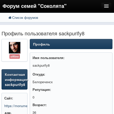
Форум семей "Соколята"
Список форумов
FAQ
Пользователи
Профиль пользователя sackpurify8
Регистрация
Профиль
Вход
offline
Имя пользователя:
sackpurify8
Контактная
Откуда:
информация
Белореченск
sackpurify8
Репутация:
0
Сайт:
Возраст:
https://monument123.ru/
36
AIM: