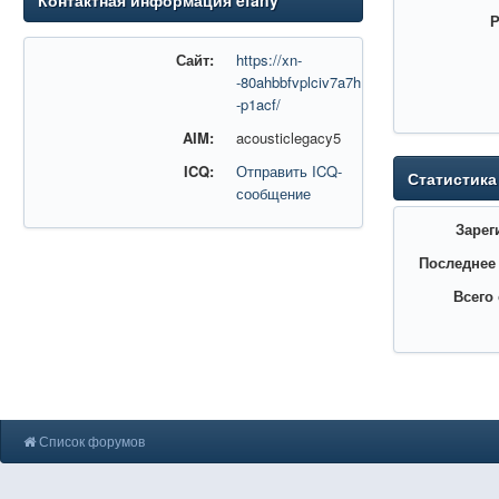
Контактная информация efany
Р
Сайт:
https://xn-
-80ahbbfvplciv7a7h.xn-
-p1acf/
AIM:
acousticlegacy5
ICQ:
Отправить ICQ-
Статистика
сообщение
Зарег
Последнее
Всего
Список форумов