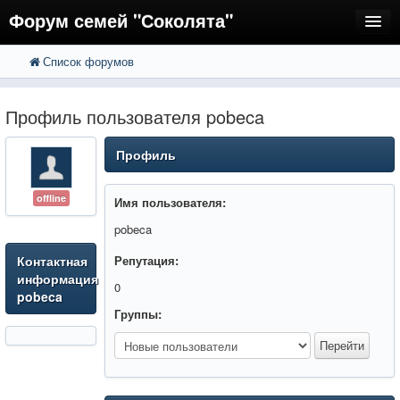
Форум семей "Соколята"
Список форумов
FAQ
Пользователи
Профиль пользователя pobeca
Регистрация
Профиль
Вход
offline
Имя пользователя:
pobeca
Контактная
Репутация:
информация
0
pobeca
Группы: