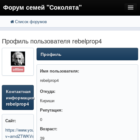
Форум семей "Соколята"
Список форумов
FAQ
Пользователи
Профиль пользователя rebelprop4
Регистрация
Профиль
Вход
offline
Имя пользователя:
rebelprop4
Контактная
Откуда:
информация
Кириши
rebelprop4
Репутация:
0
Сайт:
Возраст:
https://www.youtube.com/watch?
v=amdZTWKVsWE
39