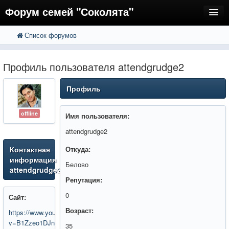
Форум семей "Соколята"
Список форумов
FAQ
Пользователи
Профиль пользователя attendgrudge2
Регистрация
Профиль
Вход
offline
Имя пользователя:
attendgrudge2
Контактная
Откуда:
информация
Белово
attendgrudge2
Репутация:
0
Сайт:
Возраст:
https://www.youtube.com/watch?
v=B1Zzeo1DJnA
35