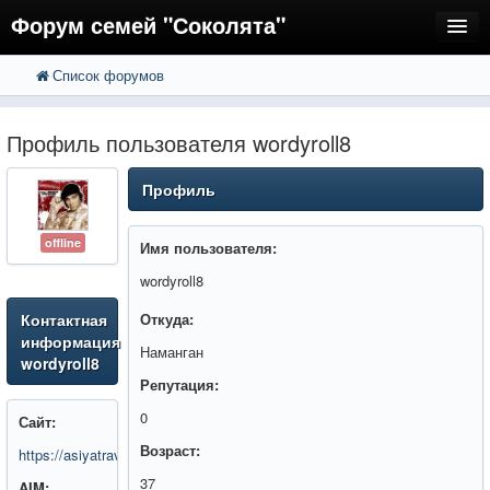
Форум семей "Соколята"
Список форумов
FAQ
Пользователи
Профиль пользователя wordyroll8
Регистрация
Профиль
Вход
offline
Имя пользователя:
wordyroll8
Контактная
Откуда:
информация
Наманган
wordyroll8
Репутация:
0
Сайт:
Возраст:
https://asiyatravel.com/
37
AIM: