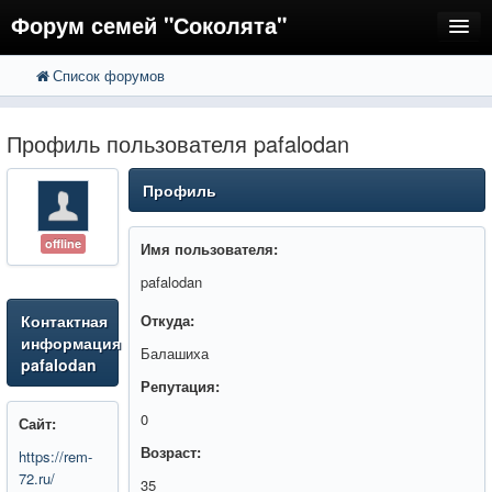
Форум семей "Соколята"
Список форумов
FAQ
Пользователи
Профиль пользователя pafalodan
Регистрация
Профиль
Вход
offline
Имя пользователя:
pafalodan
Контактная
Откуда:
информация
Балашиха
pafalodan
Репутация:
0
Сайт:
Возраст:
https://rem-
72.ru/
35