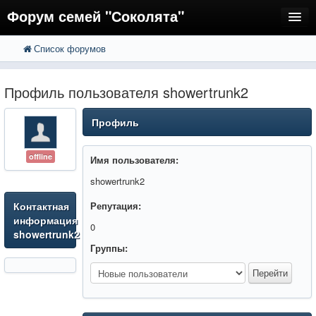
Форум семей "Соколята"
Список форумов
FAQ
Пользователи
Профиль пользователя showertrunk2
Регистрация
Профиль
Вход
offline
Имя пользователя:
showertrunk2
Контактная
Репутация:
информация
0
showertrunk2
Группы: