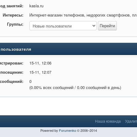
од занятий:
kasla.ru
Интересы:
Интернет-магазин телефонов, недорогих смартфонов, пл
sung/smartfony_samsung_galaxy_serii_a/
Группы:
 пользователя
истрирован:
15-11, 12:06
 посещение:
15-11, 12:07
 сообщений:
0
(0.00% всех сообщений / 0.00 сообщений в день)
Наша команда
Удалит
Powered by
Forumenko
© 2006–2014