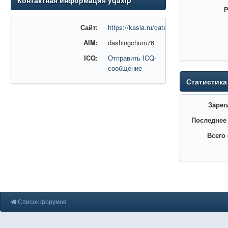
Контактная информация yqaxip
Р
Сайт:
https://kasla.ru/catalog/smartfony/sam
AIM:
dashingchum76
ICQ:
Отправить ICQ-
сообщение
Статистика
Зарег
Последнее
Всего
Список форумов