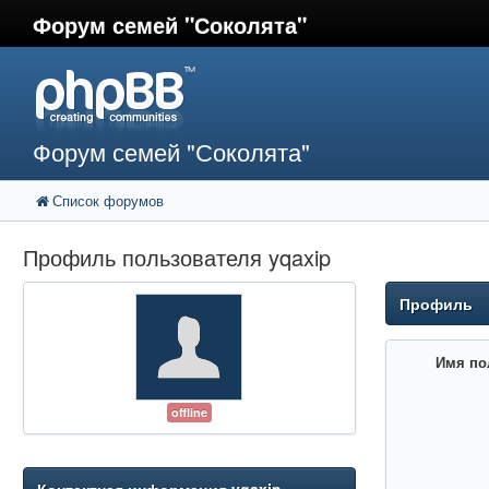
Форум семей "Соколята"
Форум семей "Соколята"
Список форумов
Профиль пользователя yqaxip
Профиль
Имя по
offline