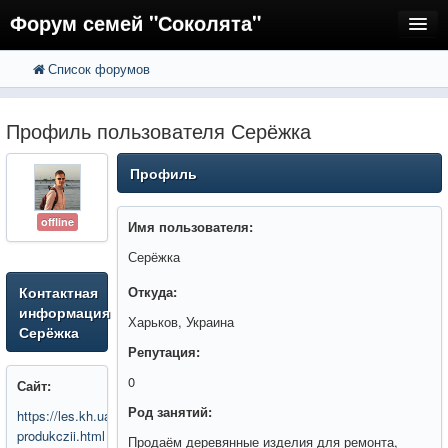
Форум семей "Соколята"
Список форумов
FAQ
Пользователи
Профиль пользователя Серёжка
Регистрация
Профиль
Вход
offline
Имя пользователя:
Серёжка
Контактная
Откуда:
информация
Харьков, Украина
Серёжка
Репутация:
0
Сайт:
Род занятий:
https://les.kh.ua/katalog-
produkczii.html
Продаём деревянные изделия для ремонта,