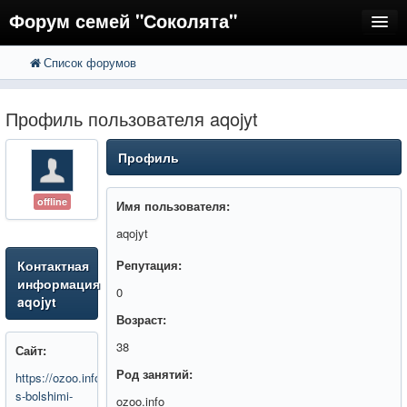
Форум семей "Соколята"
Список форумов
FAQ
Пользователи
Профиль пользователя aqojyt
Регистрация
Профиль
Вход
offline
Имя пользователя:
aqojyt
Контактная
Репутация:
информация
0
aqojyt
Возраст:
38
Сайт:
Род занятий:
https://ozoo.info/animals/zhivotnye-
s-bolshimi-
ozoo.info