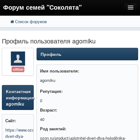
Форум семей "Соколята"
Список форумов
FAQ
Пользователи
Профиль пользователя agomiku
Регистрация
Профиль
Вход
offline
Имя пользователя:
agomiku
Контактная
Репутация:
информация
0
agomiku
Возраст:
40
Сайт:
Род занятий:
https://www.ozon.ru/product/uplotnitel-
dveri-dlya-
ozon.ru/product/uplotnitel-dveri-dlya-holodilnika-