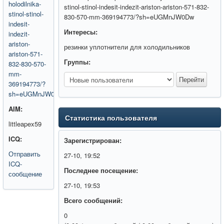
holodilnika-
stinol-stinol-indesit-indezit-ariston-ariston-571-832-
stinol-stinol-
830-570-mm-369194773/?sh=eUGMnJW0Dw
indesit-
Интересы:
indezit-
ariston-
резинки уплотнители для холодильников
ariston-571-
Группы:
832-830-570-
mm-
369194773/?
sh=eUGMnJW0Dw
AIM:
Статистика пользователя
littleapex59
ICQ:
Зарегистрирован:
Отправить
27-10, 19:52
ICQ-
Последнее посещение:
сообщение
27-10, 19:53
Всего сообщений:
0