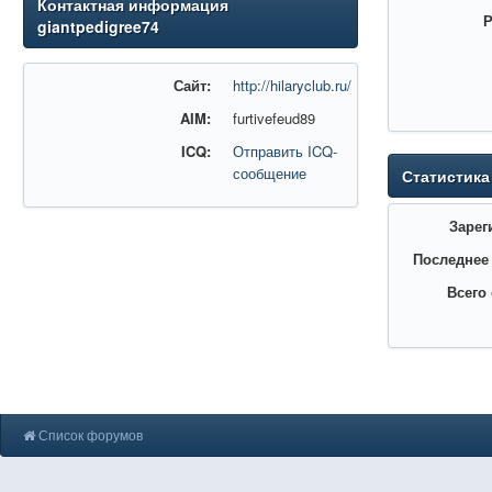
Контактная информация
Р
giantpedigree74
Сайт:
http://hilaryclub.ru/
AIM:
furtivefeud89
ICQ:
Отправить ICQ-
сообщение
Статистика
Зарег
Последнее
Всего
Список форумов