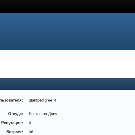
льзователя:
giantpedigree74
Откуда:
Ростов-на-Дону
Репутация:
0
Возраст:
36