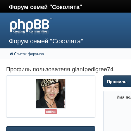
Форум семей "Соколята"
Форум семей "Соколята"
Список форумов
Профиль пользователя giantpedigree74
Профиль
Имя по
offline