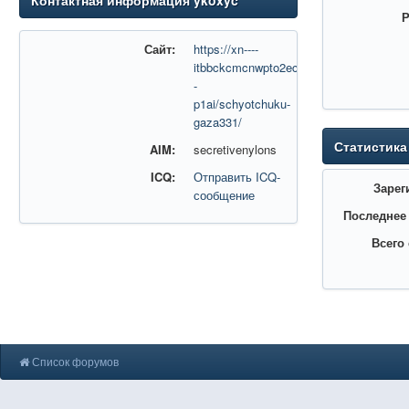
Контактная информация ykoxyc
Р
Сайт:
https://xn----
itbbckcmcnwpto2ec3g.xn-
-
p1ai/schyotchuku-
gaza331/
Статистика
AIM:
secretivenylons
ICQ:
Отправить ICQ-
Зарег
сообщение
Последнее
Всего
Список форумов