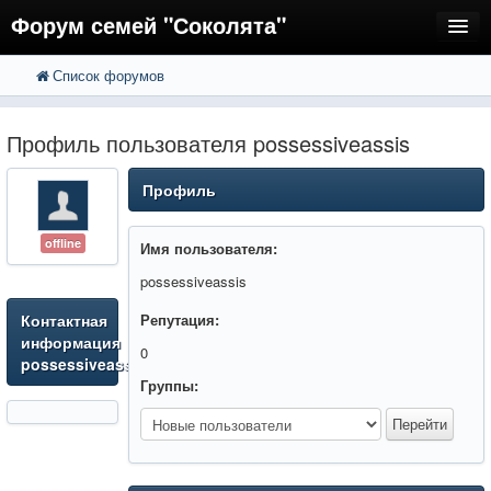
Форум семей "Соколята"
Список форумов
FAQ
Пользователи
Профиль пользователя possessiveassis
Регистрация
Профиль
Вход
offline
Имя пользователя:
possessiveassis
Контактная
Репутация:
информация
0
possessiveassis
Группы: