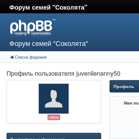
Форум семей "Соколята"
Форум семей "Соколята"
Список форумов
Профиль пользователя juvenilenanny50
Профиль
Имя по
offline