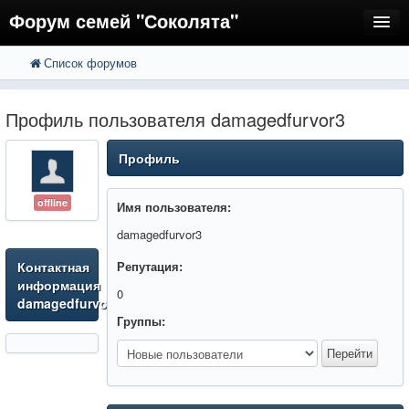
Форум семей "Соколята"
Список форумов
FAQ
Пользователи
Профиль пользователя damagedfurvor3
Регистрация
Профиль
Вход
offline
Имя пользователя:
damagedfurvor3
Контактная
Репутация:
информация
0
damagedfurvor3
Группы: