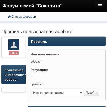
Форум семей "Соколята"
Список форумов
FAQ
Пользователи
Профиль пользователя adebaci
Регистрация
Профиль
Вход
offline
Имя пользователя:
adebaci
Контактная
Репутация:
информация
0
adebaci
Группы: