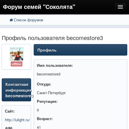
Форум семей "Соколята"
Список форумов
FAQ
Пользователи
Профиль пользователя becomestore3
Регистрация
Профиль
Вход
offline
Имя пользователя:
becomestore3
Контактная
Откуда:
информация
Санкт-Петербург
becomestore3
Репутация:
0
Сайт:
Возраст:
http://lulight.ru/
41
AIM: