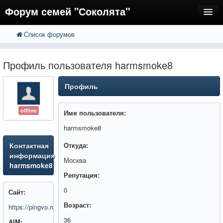
Форум семей "Соколята"
Список форумов
FAQ
Пользователи
Профиль пользователя harmsmoke8
Регистрация
Профиль
Вход
offline
Имя пользователя:
harmsmoke8
Контактная
Откуда:
информация
Москва
harmsmoke8
Репутация:
0
Сайт:
Возраст:
https://pingvo.ru/
36
AIM: