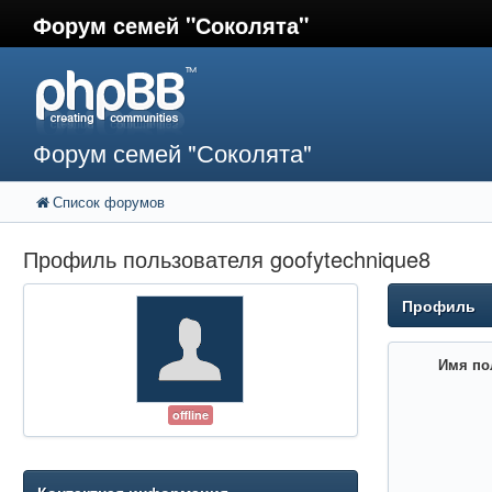
Форум семей "Соколята"
Форум семей "Соколята"
Список форумов
Профиль пользователя goofytechnique8
Профиль
Имя по
offline