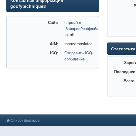
Контактная информация
Р
goofytechnique8
Сайт:
https://xn---
-8sbapcc9babjee6ayp.xn-
-p1ai/
AIM:
roomytranslator
Статистика
ICQ:
Отправить ICQ-
сообщение
Зарег
Последнее
Всего
Список форумов