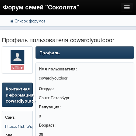
Форум семей "Соколята"
Список форумов
FAQ
Пользователи
Профиль пользователя cowardlyoutdoor
Регистрация
Профиль
Вход
offline
Имя пользователя:
cowardlyoutdoor
Контактная
Откуда:
информация
Санкт-Петербург
cowardlyoutdoor
Репутация:
0
Сайт:
Возраст:
https://1fst.ru/spec/
38
AIM: