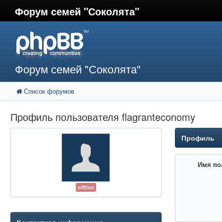
Форум семей "Соколята"
Форум семей "Соколята"
Список форумов
Профиль пользователя flagranteconomy
Профиль
Имя по
offline