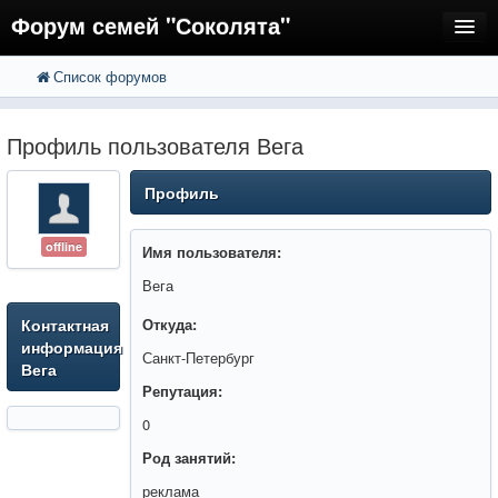
Форум семей "Соколята"
Список форумов
FAQ
Пользователи
Профиль пользователя Вега
Регистрация
Профиль
Вход
offline
Имя пользователя:
Вега
Контактная
Откуда:
информация
Санкт-Петербург
Вега
Репутация:
0
Род занятий:
реклама