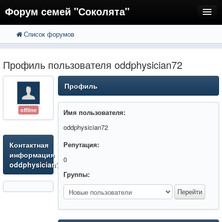
Форум семей "Соколята"
Список форумов
FAQ
Пользователи
Профиль пользователя oddphysician72
Регистрация
Профиль
Вход
offline
Имя пользователя:
oddphysician72
Контактная
Репутация:
информация
0
oddphysician72
Группы: