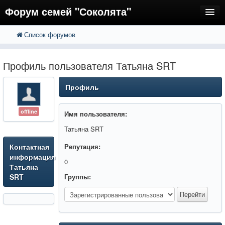
Форум семей "Соколята"
Список форумов
FAQ
Пользователи
Профиль пользователя Татьяна SRT
Регистрация
Профиль
Вход
offline
Имя пользователя:
Татьяна SRT
Контактная
Репутация:
информация
0
Татьяна
SRT
Группы: