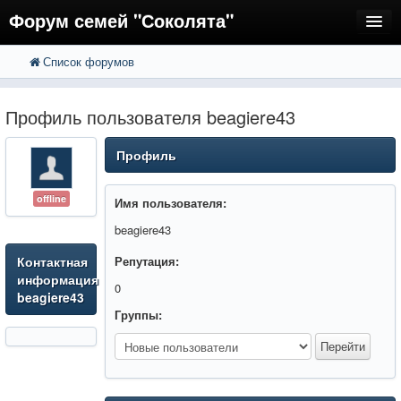
Форум семей "Соколята"
Список форумов
FAQ
Пользователи
Профиль пользователя beagiere43
Регистрация
Профиль
Вход
offline
Имя пользователя:
beagiere43
Контактная
Репутация:
информация
0
beagiere43
Группы: