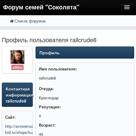
Форум семей "Соколята"
Список форумов
FAQ
Пользователи
Профиль пользователя railcrude8
Регистрация
Профиль
Вход
offline
Имя пользователя:
railcrude8
Контактная
Откуда:
информация
Краснодар
railcrude8
Репутация:
0
Сайт:
Возраст:
http://evroremont-
krd.ru/shops/kuhni
40