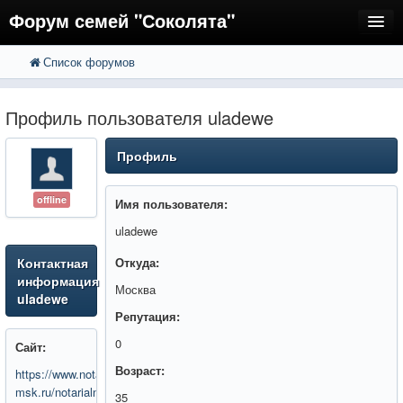
Форум семей "Соколята"
Список форумов
FAQ
Пользователи
Профиль пользователя uladewe
Регистрация
Профиль
Вход
offline
Имя пользователя:
uladewe
Контактная
Откуда:
информация
Москва
uladewe
Репутация:
0
Сайт:
Возраст:
https://www.notarius-
msk.ru/notarialnye-
35