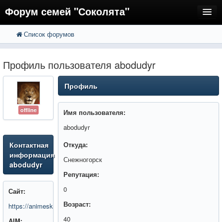
Форум семей "Соколята"
Список форумов
FAQ
Пользователи
Профиль пользователя abodudyr
Регистрация
Профиль
Вход
offline
Имя пользователя:
abodudyr
Контактная
Откуда:
информация
Снежногорск
abodudyr
Репутация:
0
Сайт:
Возраст:
https://animeska.site/
40
AIM: