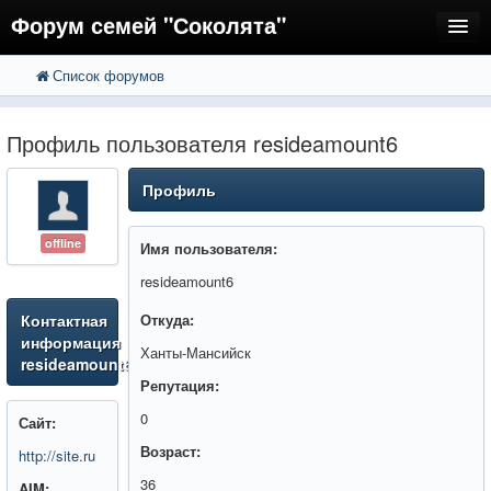
Форум семей "Соколята"
Список форумов
FAQ
Пользователи
Профиль пользователя resideamount6
Регистрация
Профиль
Вход
offline
Имя пользователя:
resideamount6
Контактная
Откуда:
информация
Ханты-Мансийск
resideamount6
Репутация:
0
Сайт:
Возраст:
http://site.ru
36
AIM: