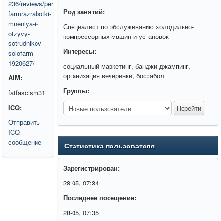
236/reviews/perspektivy-
Род занятий:
farmrazrabotki-
mneniya-i-
Специалист по обслуживанию холодильно-
otzyvy-
компрессорных машин и установок
sotrudnikov-
Интересы:
solofarm-
1920627/
социальный маркетинг, банджи-джампинг,
организация вечеринки, боссабол
AIM:
Группы:
fatfascism31
ICQ:
Отправить
ICQ-
сообщение
Статистика пользователя
Зарегистрирован:
28-05, 07:34
Последнее посещение:
28-05, 07:35