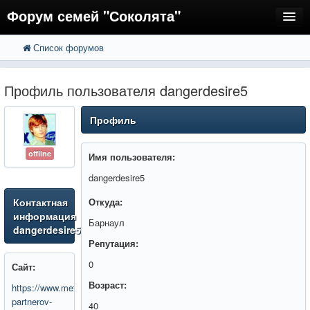
Форум семей "Соколята"
Список форумов
FAQ
Пользователи
Профиль пользователя dangerdesire5
Регистрация
Профиль
Вход
offline
Имя пользователя:
dangerdesire5
Контактная
Откуда:
информация
Барнаул
dangerdesire5
Репутация:
0
Сайт:
Возраст:
https://www.metronews.ru/partners/novosti-
partnerov-
40