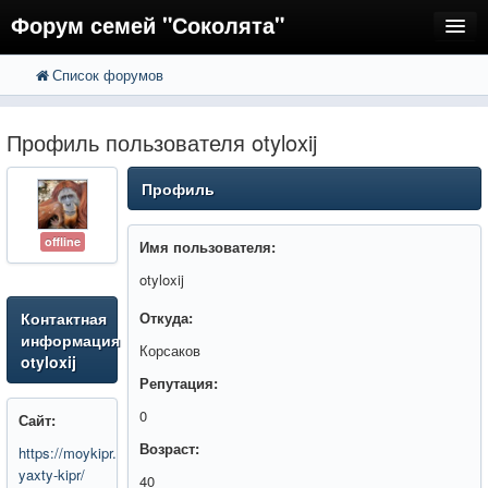
Форум семей "Соколята"
Список форумов
FAQ
Пользователи
Профиль пользователя otyloxij
Регистрация
Профиль
Вход
offline
Имя пользователя:
otyloxij
Контактная
Откуда:
информация
Корсаков
otyloxij
Репутация:
0
Сайт:
Возраст:
https://moykipr.ru/arenda-
yaxty-kipr/
40